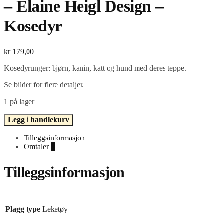
– Elaine Heigl Design –
Kosedyr
kr
179,00
Kosedyrunger: bjørn, kanin, katt og hund med deres teppe.
Se bilder for flere detaljer.
1 på lager
Simplicity
Legg i handlekurv
S9838
-
Tilleggsinformasjon
easy-
Omtaler
0
to-
sew
Tilleggsinformasjon
-
Elaine
Heigl
Design
-
Plagg type
Leketøy
Kosedyr