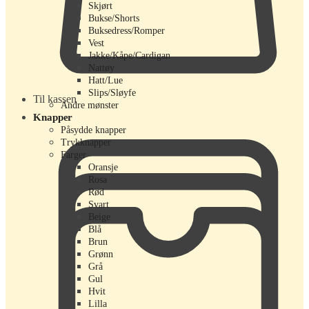
Skjørt
Bukse/Shorts
Buksedress/Romper
Vest
Jakke/Kåpe/Cardigan
Nattøy
Hatt/Lue
Slips/Sløyfe
Til kassen
Andre mønster
Knapper
Påsydde knapper
Trykknapper
Farger
Oransje
Rosa
Rød
Svart
Beige
Blå
Brun
Grønn
Grå
Gul
Hvit
Lilla