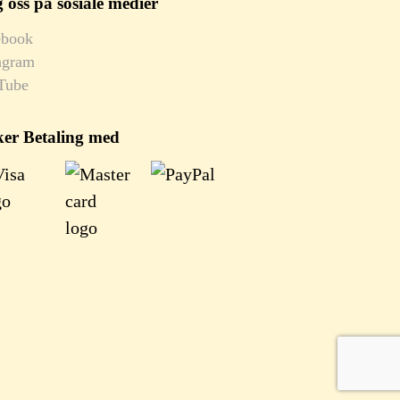
 oss på sosiale medier
ebook
agram
Tube
ker Betaling med