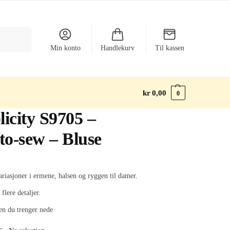
Søk
Min konto
Handlekurv
Til kassen
kr
0,00
0
icity S9705 –
to-sew – Bluse
riasjoner i ermene, halsen og ryggen til damer.
 flere detaljer.
sen du trenger nede