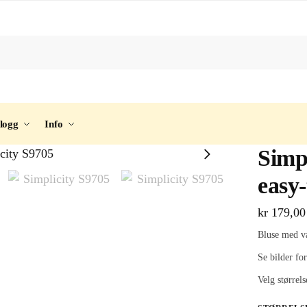
logg
Info
Simpl
easy-
kr
179,00
Bluse med va
Se bilder for
Velg størrel