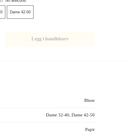
No selection
E
:
40
Dame 42-50
Legg i handlekurv
Bluse
Dame 32-40, Dame 42-50
Papir