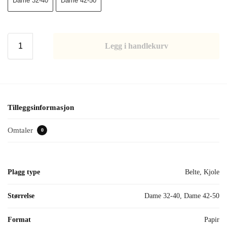
Dame 32-40
Dame 42-50
Legg i handlekurv
Tilleggsinformasjon
Omtaler
0
Plagg type
Belte, Kjole
Størrelse
Dame 32-40, Dame 42-50
Format
Papir