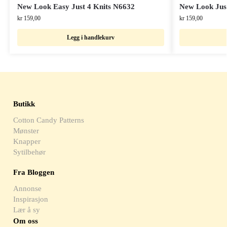
New Look Easy Just 4 Knits N6632
New Look Just
kr
159,00
kr
159,00
Legg i handlekurv
Butikk
Cotton Candy Patterns
Mønster
Knapper
Sytilbehør
Fra Bloggen
Annonse
Inspirasjon
Lær å sy
Om oss