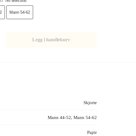
No selection
E
:
2
Mann 54-62
Legg i handlekurv
Skjorte
Mann 44-52, Mann 54-62
Papir