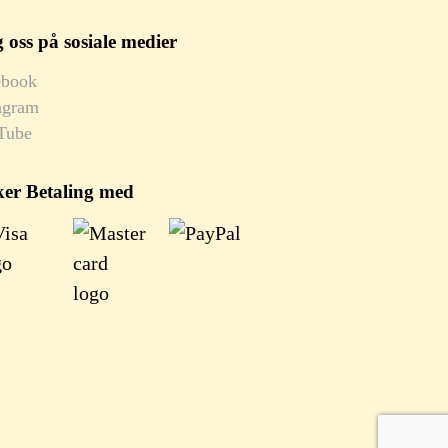
 oss på sosiale medier
ebook
agram
Tube
ker Betaling med