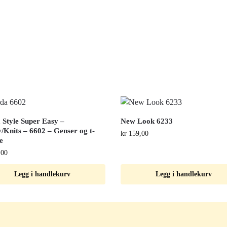
 Style Super Easy –
New Look 6233
/Knits – 6602 – Genser og t-
kr
159,00
e
,00
Legg i handlekurv
Legg i handlekurv