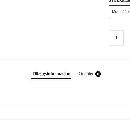
STØRRELS
Mann 44-5
Tilleggsinformasjon
Omtaler
0