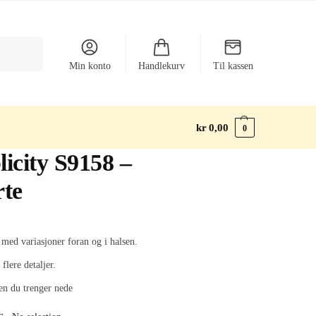
Søk
Min konto
Handlekurv
Til kassen
kr
0,00
0
icity S9158 –
rte
 med variasjoner foran og i halsen.
 flere detaljer.
sen du trenger nede