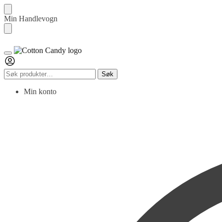
Skip
Skip
Min Handlevogn
to
to
navigation
content
Søk
Søk
etter:
Min konto