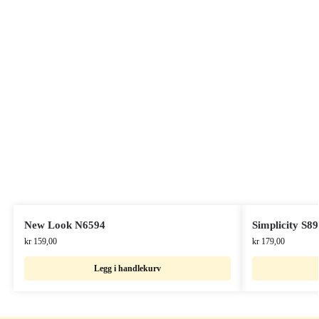
New Look N6594
Simplicity S8
kr
159,00
kr
179,00
Legg i handlekurv