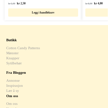
kr
2,50
kr
4,00
kr
5,00
kr
8,00
Legg i handlekurv
Butikk
Cotton Candy Patterns
Mønster
Knapper
Sytilbehør
Fra Bloggen
Annonse
Inspirasjon
Lær å sy
Om oss
Om oss