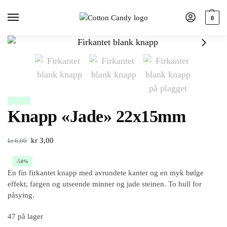
0
Tilbud!
Knapp «Jade» 22x15mm
kr
3,00
kr
6,00
-50%
En fin firkantet knapp med avrundete kanter og en myk bølge
effekt, fargen og utseende minner og jade steinen. To hull for
påsying.
47 på lager