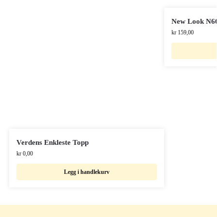
New Look N6
kr
159,00
Verdens Enkleste Topp
kr
0,00
Legg i handlekurv