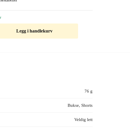
sestabeller
r
Legg i handlekurv
76 g
Bukse, Shorts
Veldig lett