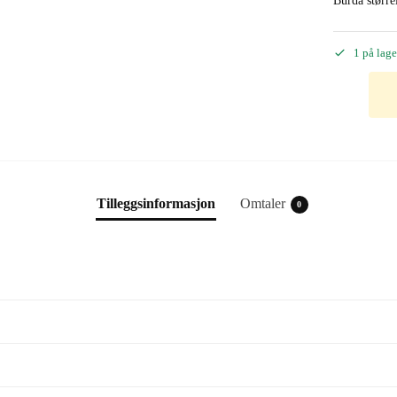
Burda størrel
1 på lage
Tilleggsinformasjon
Omtaler
0