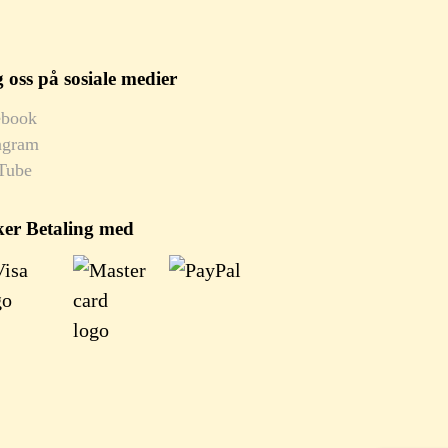
 oss på sosiale medier
ebook
agram
Tube
ker Betaling med