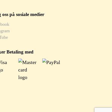
 oss på sosiale medier
ebook
agram
Tube
ker Betaling med