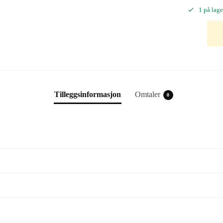
1 på lage
Tilleggsinformasjon
Omtaler
0