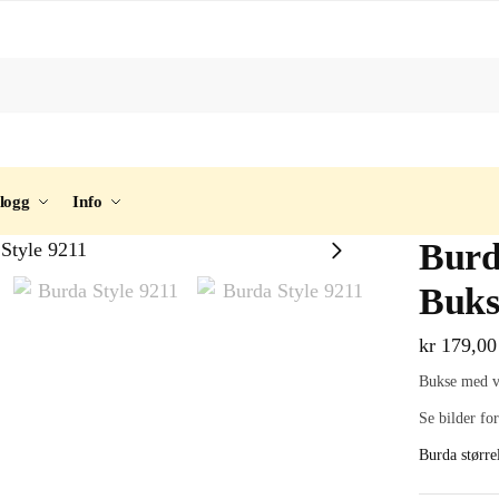
logg
Info
Burd
Buks
kr
179,00
Bukse med va
Se bilder for
Burda størrel