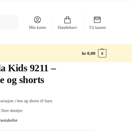
Søk
Min konto
Handlekurv
Til kassen
kr
0,00
0
a Kids 9211 –
e og shorts
riasjon i ben og shorts til barn.
 flere detaljer.
sestabeller