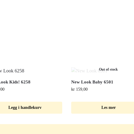
Out of stock
ook Kids! 6258
New Look Baby 6501
,00
kr
159,00
Legg i handlekurv
Les mer