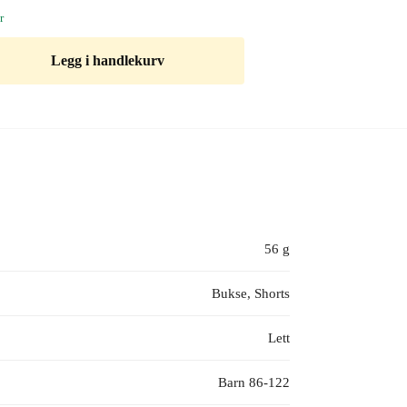
r
Legg i handlekurv
56 g
Bukse, Shorts
Lett
Barn 86-122